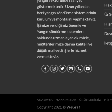
yangın sektöründe faaliyet
Hak
göstermektedir. Uzun yıllardan
beri yangın söndürme sistemlerinin
Ürün
kurulum ve montajını yapmaktayız.
Hizm
İşimize verdiğimiz önemle ve
Yangın söndürme sistemleri
Duyu
hakkında uzmanlaşan ekimizle,
İlet
müşterilerimize daima kaliteli ve
düşük maliyetli işlerle hizmet
vermekteyiz.
ANASAYFA
HAKKIMIZDA
ÜRÜNLERIMIZ
HIZM
Copyright 2021 ©
WeGraf