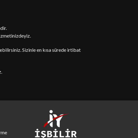
dir.
izmetinizdeyiz.
bilirsiniz. Sizinle en kısa sürede irtibat
z.
ürme