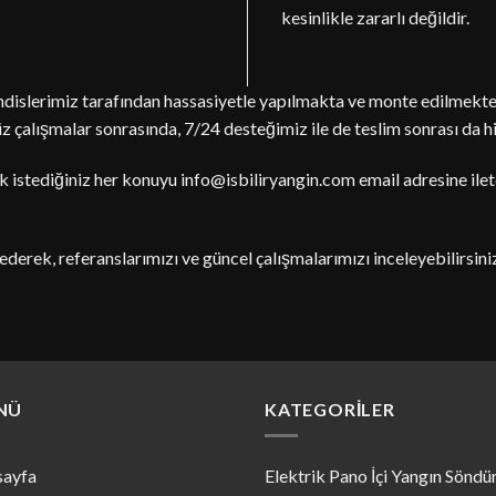
kesinlikle zararlı değildir.
islerimiz tarafından hassasiyetle yapılmakta ve monte edilmekte
çalışmalar sonrasında, 7/24 desteğimiz ile de teslim sonrası da h
k istediğiniz her konuyu
info@isbiliryangin.com
email adresine ilete
derek, referanslarımızı ve güncel çalışmalarımızı inceleyebilirsini
NÜ
KATEGORILER
sayfa
Elektrik Pano İçi Yangın Sönd