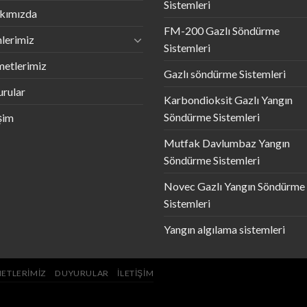
Sistemleri
kımızda
FM-200 Gazlı Söndürme
lerimiz
Sistemleri
etlerimiz
Gazlı söndürme Sistemleri
rular
Karbondioksit Gazlı Yangın
Söndürme Sistemleri
işim
Mutfak Davlumbaz Yangın
Söndürme Sistemleri
Novec Gazlı Yangın Söndürme
Sistemleri
Yangın algılama sistemleri
ETLERIMIZ
DUYURULAR
İLETIŞIM