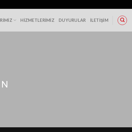
RIMIZ
HIZMETLERIMIZ
DUYURULAR
İLETIŞIM
IN