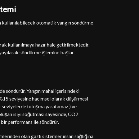
stemi
çin kullanılabilecek otomatik yangın söndürme
arak kullanılmaya hazır hale getirilmektedir.
 yayılarak söndürme işlemine başlar.
lde söndürür. Yangın mahal içerisindeki
 %15 seviyesine hacimsel olarak düşürmesi
k seviyelerde tutuşma yaratamaz.) ve
oluşan ısıyı soğutması sayesinde, CO2
 bir performans ile söndürür.
emlerinden olan gazlı sistemler insan sağlığına