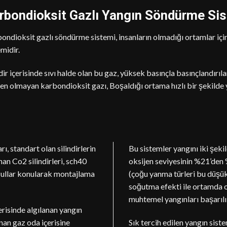
rbondioksit Gazlı Yangın Söndürme Si
ondioksit gazlı söndürme sistemi
, insanların olmadığı ortamlar i
emidir.
ndir içerisinde sıvı halde olan bu gaz, yüksek basınçla basınçlandırıl
ken olmayan karbondioksit gazı, Boşaldığı ortama hızlı bir şekilde
, standart olan silindirlerin
Bu sistemler yangını iki şeki
anan Co2 silindirleri, sch40
oksijen seviyesinin %21’den
ozullar konularak montajlama
(çoğu yanma türleri bu düşü
soğutma efekti ile ortamda 
muhtemel yangınları başarılı
erisinde algılanan yangın
nan gaz oda içerisine
Sık tercih edilen yangın sist